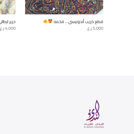
قطع كريب أندونيسي… فخمه
حرير ايطالي
5,000
ر.ع.
4,000
ر.ع.
فصوص