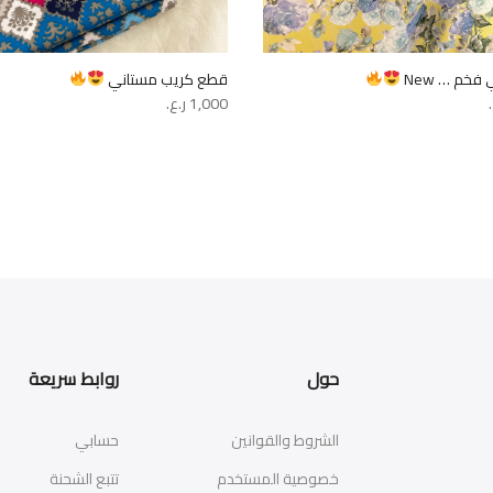
 فخم … New
قطع كريب مستاني
1,000
ر.ع.
حول
روابط سريعة
الشروط والقوانين
حسابي
خصوصية المستخدم
تتبع الشحنة