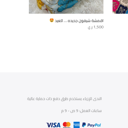
اقمشة شيفون جديده … للعيد
قطع كريب مس
1,500
ر.ع.
1,000
ر.ع.
الندى للإزياء يستخدم طرق دفع ذات حماية عالية
ساعات العمل: 9 ص - 9 م