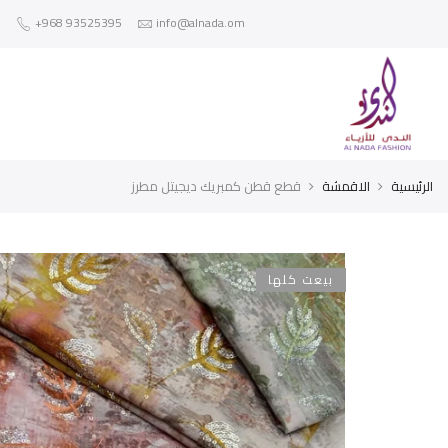
+968 93525395
info@alnada.om
الرئيسية
الاقمشة
قطع قطن كمبريك ديجيتل مطرز
بيعت كلها