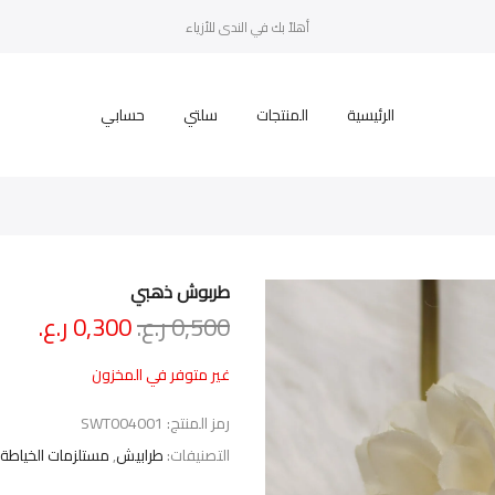
أهلاً بك في الندى للأزياء
الرئيسية
المنتجات
سلتي
حسابي
طربوش ذهبي
السعر
السع
0,500
ر.ع.
0,300
ر.ع.
الأصلي
الحا
هو:
هو:
غير متوفر في المخزون
0,500 ر.ع..
0,300 ر
رمز المنتج:
SWT004001
التصنيفات:
طرابيش
,
مستلزمات الخياطة