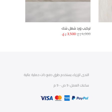
تركيب ورد شغل شك
دانتيل طرابي
السعر
السعر
ال
4,000
ر.ع.
3,500
ر.ع.
1,200
ر.ع.
00
الأصلي
الحالي
ال
هو:
هو:
هو
4,000 ر.ع..
3,500 ر.ع..
,200
الندى للإزياء يستخدم طرق دفع ذات حماية عالية
ساعات العمل: 9 ص - 9 م