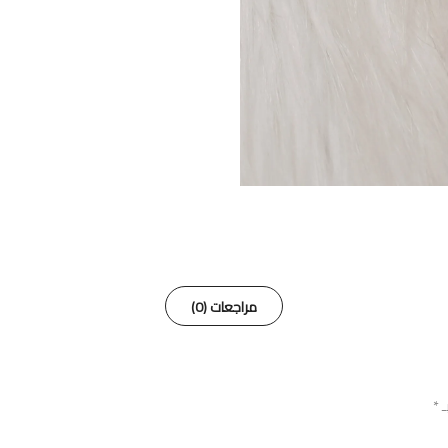
مراجعات (0)
ـ
*