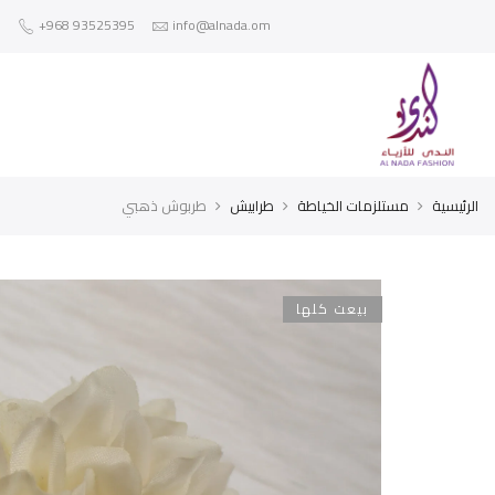
+968 93525395
info@alnada.om
الرئيسية
مستلزمات الخياطة
طرابيش
طربوش ذهبي
بيعت كلها