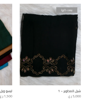
بيعت كلها
شيل للمخاوير – 1
ليسو ويل –
5,000
ر.ع.
1,500
ر.ع.