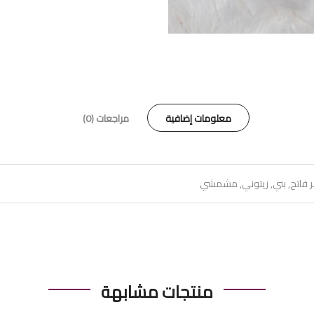
معلومات إضافية
مراجعات (0)
 فاتح, بني, زيتوني, مشمشي
منتجات مشابهة