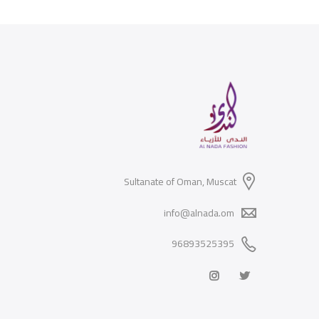
Sultanate of Oman, Muscat
info@alnada.om
96893525395