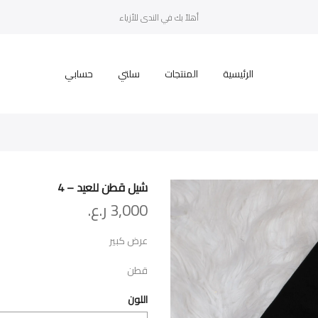
أهلاً بك في الندى للأزياء
الرئيسية
المنتجات
سلتي
حسابي
شيل قطن للعيد – 4
3,000
ر.ع.
عرض كبير
قطن
اللون