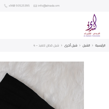
+968 93525395
info@alnada.om
الرئيسية
الشيل
شيل أخرى
شيل قطن للعيد – 4