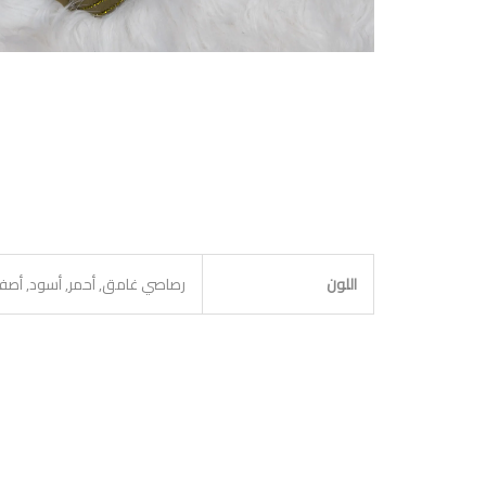
اللون
رصاصي غامق, أحمر, أسود, أصفر