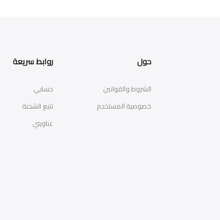
حول
روابط سريعة
الشروط والقوانين
حسابي
خصوصية المستخدم
تتبع الشحنة
عناويني