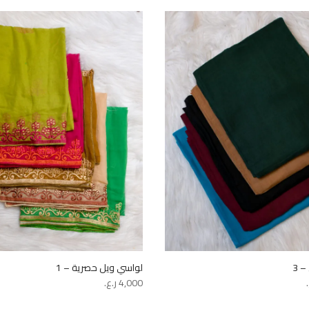
 3
لواسي ويل حصرية – 1
4,000
ر.ع.