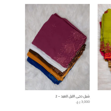
شيل دجى الليل للعيد – 2
ليسو ويل – 2
3,000
ر.ع.
1,500
ر.ع.