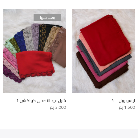
بيعت كلها
ليسو ويل – 4
شيل عيد الاضحى كولكشن 1
1,500
ر.ع.
3,000
ر.ع.