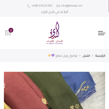
+968 93525395
info@alnada.om
أهلاً بك في الندى للأزياء
0
الرئيسية
الشيل
لواسي ويل مطرز