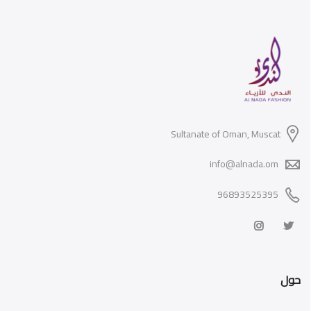
Sultanate of Oman, Muscat
info@alnada.om
96893525395
حول