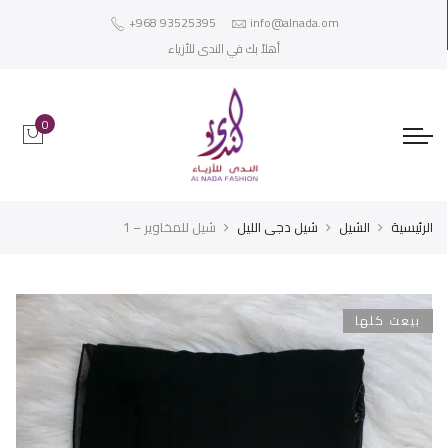
+968 93525395
info@alnada.om
أهلاً بك في الندى للأزياء
0
الرئيسية
الشيل
شيل دجى الليل
شيل للمخاوير – 1
بيعت كلها