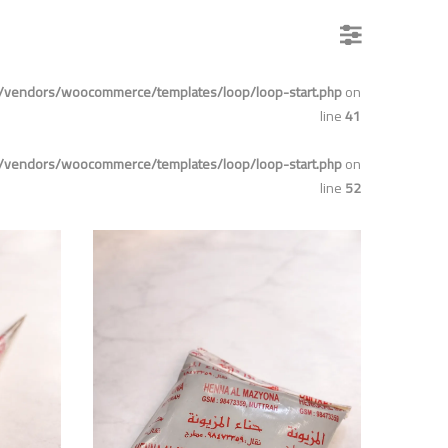
s/vendors/woocommerce/templates/loop/loop-start.php
on
line
41
s/vendors/woocommerce/templates/loop/loop-start.php
on
line
52