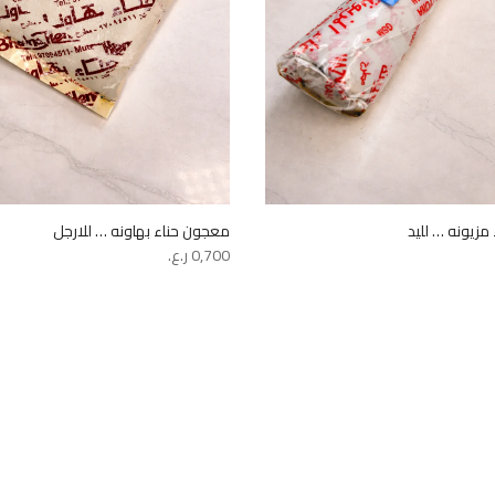
مزيونه … لليد
معجون حناء بهاونه … للارجل
0,700
ر.ع.