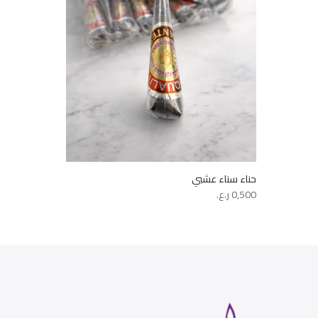
حناء سناء عشبي
0,500
ر.ع.