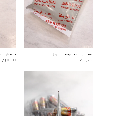
معجون حناء مزيونه … للارجل
معصار حناء 
0,700
ر.ع.
0,500
ر.ع.