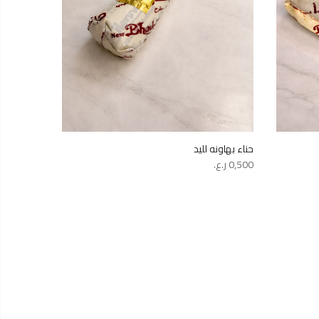
حناء بهاونه لليد
0,500
ر.ع.