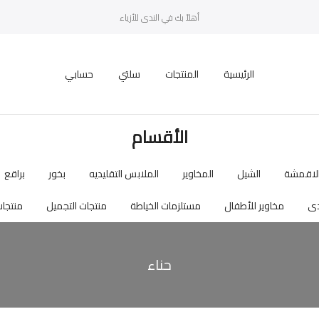
أهلاً بك في الندى للأزياء
الرئيسية
المنتجات
سلتي
حسابي
الأقسام
لاقمشة
الشيل
المخاوير
الملابس التقليديه
بخور
براقع
دى
مخاوير للأطفال
مستلزمات الخياطة
منتجات التجميل
منتجات
حناء