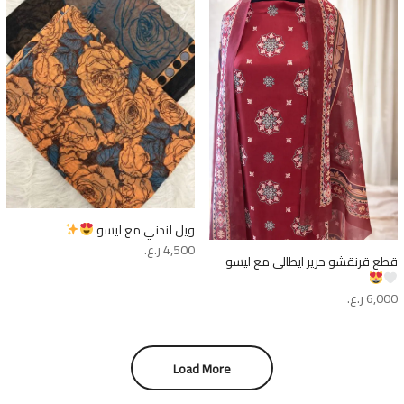
ويل لندني مع ليسو
4,500
ر.ع.
قطع قرنقشو حرير ايطالي مع ليسو
6,000
ر.ع.
Load More