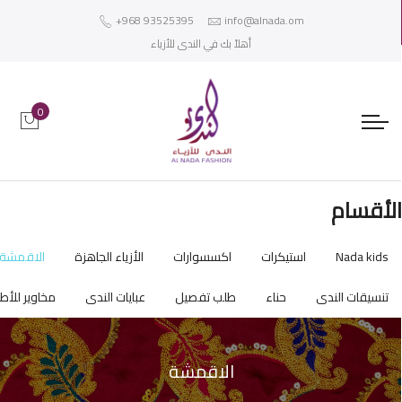
+968 93525395
info@alnada.om
أهلاً بك في الندى للأزياء
0
لأقسام
Nada kids
استيكرات
اكسسوارات
الأزياء الجاهزة
الاقمشة
تنسيقات الندى
حناء
طلب تفصيل
عبايات الندى
مخاوير للأط
الاقمشة